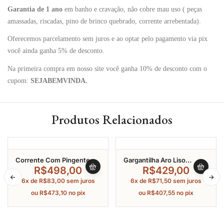
Garantia de 1 ano
em banho e cravação, não cobre mau uso ( peças
amassadas, riscadas, pino de brinco quebrado, corrente arrebentada).
Oferecemos parcelamento sem juros e ao optar pelo pagamento via pix
você ainda ganha 5% de desconto.
Na primeira compra em nosso site você ganha 10% de desconto com o
cupom:
SEJABEMVINDA.
Produtos Relacionados
Corrente Com Pingente
Gargantilha Aro Liso
Em Coração E Elos
Trançado Fecho Boia
R$
498,00
R$
429,00
Banhado A Ouro 40Cm
Banhado A Ouro 45Cm
6x de
R$
83,00
sem juros
6x de
R$
71,50
sem juros
ou
R$
473,10
no pix
ou
R$
407,55
no pix