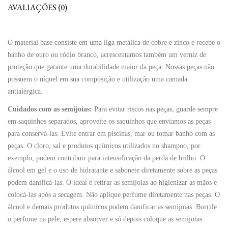
AVALIAÇÕES (0)
O material base consiste em uma liga metálica de cobre e zinco e recebe o
banho de ouro ou ródio branco, acrescentamos também um verniz de
proteção que garante uma durabilidade maior da peça. Nossas peças não
possuem o níquel em sua composição e utilização uma camada
antialérgica.
Cuidados com as semijoias:
Para evitar riscos nas peças, guarde sempre
em saquinhos separados, aproveite os saquinhos que enviamos as peças
para conservá-las. Evite entrar em piscinas, mar ou tomar banho com as
peças. O cloro, sal e produtos químicos utilizados no shampoo, por
exemplo, podem contribuir para intensificação da perda de brilho. O
álcool em gel e o uso de hidratante e sabonete diretamente sobre as peças
podem danificá-las. O ideal é retirar as semijoias ao higienizar as mãos e
colocá-las após a secagem. Não aplique perfume diretamente nas peças. O
álcool e demais produtos químicos podem danificar as semijoias. Borrife
o perfume na pele, espere absorver e só depois coloque as semijoias.