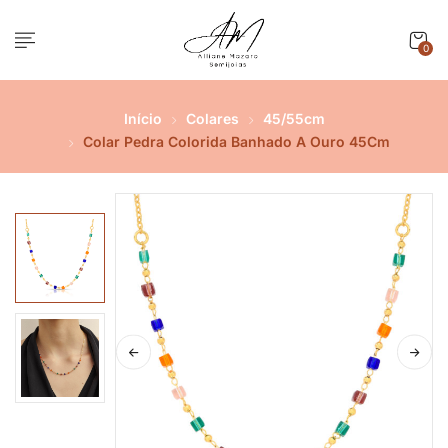
0
Início
Colares
45/55cm
Colar Pedra Colorida Banhado A Ouro 45Cm