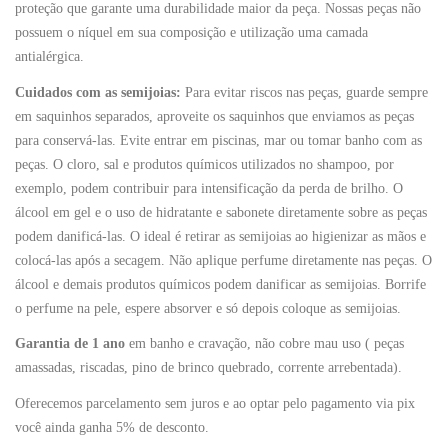
proteção que garante uma durabilidade maior da peça. Nossas peças não
possuem o níquel em sua composição e utilização uma camada
antialérgica.
Cuidados com as semijoias:
Para evitar riscos nas peças, guarde sempre
em saquinhos separados, aproveite os saquinhos que enviamos as peças
para conservá-las. Evite entrar em piscinas, mar ou tomar banho com as
peças. O cloro, sal e produtos químicos utilizados no shampoo, por
exemplo, podem contribuir para intensificação da perda de brilho. O
álcool em gel e o uso de hidratante e sabonete diretamente sobre as peças
podem danificá-las. O ideal é retirar as semijoias ao higienizar as mãos e
colocá-las após a secagem. Não aplique perfume diretamente nas peças. O
álcool e demais produtos químicos podem danificar as semijoias. Borrife
o perfume na pele, espere absorver e só depois coloque as semijoias.
Garantia de 1 ano
em banho e cravação, não cobre mau uso ( peças
amassadas, riscadas, pino de brinco quebrado, corrente arrebentada).
Oferecemos parcelamento sem juros e ao optar pelo pagamento via pix
você ainda ganha 5% de desconto.