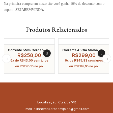
Na primeira compra em nosso site você ganha 10% de desconto com o
cupom:
SEJABEMVINDA.
Produtos Relacionados
Corrente 5Mm Cordão
Corrente 45Cm Malha
Baiano Com Pingente
Portuguesa Liso Coração
R$
258,00
R$
299,00
Coração Cravejado Em
Banhado A Ouro
6x de
R$
43,00
sem juros
6x de
R$
49,83
sem juros
Zircônia Banhado A Ouro
45Cm
ou
R$
245,10
no pix
ou
R$
284,05
no pix
Localização: Curitiba/PR
Email: allianemazarosemijoias@gmail.com