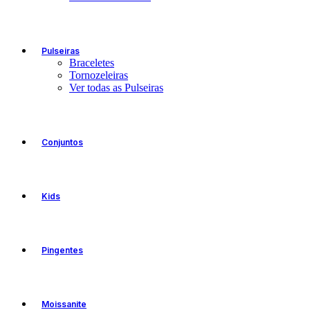
Pulseiras
Braceletes
Tornozeleiras
Ver todas as Pulseiras
Conjuntos
Kids
Pingentes
Moissanite