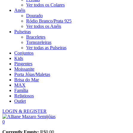
Ver todos os Colares
Anéis
Dourado
Ródio Branco/Prata 925
Ver todos os Anéis
Pulseiras
Braceletes
Tornozeleiras
Ver todas as Pulseiras
Conjuntos
Kids
Pingentes
Moissanite
Porta Jóias/Maletas
Brisa do Mar
MAX
Família
Religiosos
Outlet
LOGIN & REGISTER
0
Currently Empty:
R$
0,00