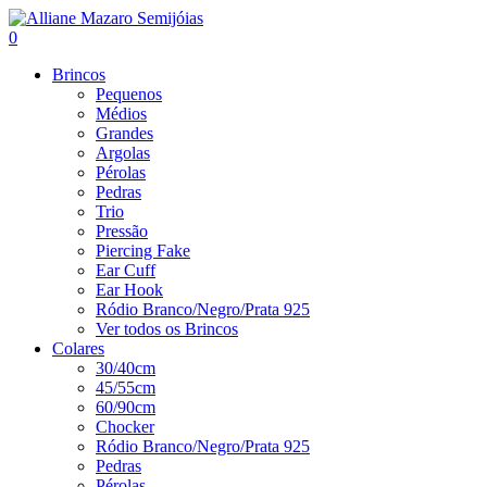
0
Brincos
Pequenos
Médios
Grandes
Argolas
Pérolas
Pedras
Trio
Pressão
Piercing Fake
Ear Cuff
Ear Hook
Ródio Branco/Negro/Prata 925
Ver todos os Brincos
Colares
30/40cm
45/55cm
60/90cm
Chocker
Ródio Branco/Negro/Prata 925
Pedras
Pérolas