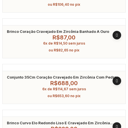
ou
R$
106,40
no pix
Brinco Coração Cravejado Em Zircônia Banhado A Ouro
R$
87,00
6x de
R$
14,50
sem juros
ou
R$
82,65
no pix
Conjunto 35Cm Coração Cravejado Em Zircônia Com Pedra
Água Marinha Banhado A Ródio
R$
688,00
6x de
R$
114,67
sem juros
ou
R$
653,60
no pix
Brinco Curvo Elo Redondo Liso E Cravejado Em Zircônia
Banhado A Ouro