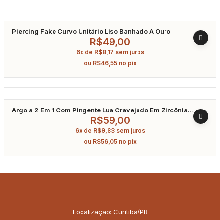
Piercing Fake Curvo Unitário Liso Banhado A Ouro
R$
49,00
6x de
R$
8,17
sem juros
ou
R$
46,55
no pix
Argola 2 Em 1 Com Pingente Lua Cravejado Em Zircônia
Banhado A Ouro
R$
59,00
6x de
R$
9,83
sem juros
ou
R$
56,05
no pix
Localização: Curitiba/PR