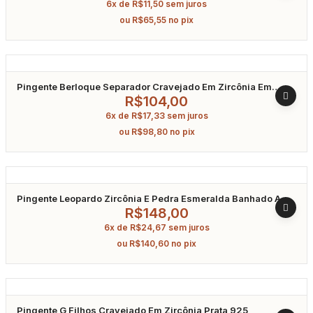
6x de
R$
11,50
sem juros
ou
R$
65,55
no pix
Pingente Berloque Separador Cravejado Em Zircônia Em
Prata 925
R$
104,00
6x de
R$
17,33
sem juros
ou
R$
98,80
no pix
Pingente Leopardo Zircônia E Pedra Esmeralda Banhado A
Ouro
R$
148,00
6x de
R$
24,67
sem juros
ou
R$
140,60
no pix
Pingente G Filhos Cravejado Em Zircônia Prata 925