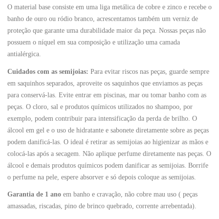
O material base consiste em uma liga metálica de cobre e zinco e recebe o
banho de ouro ou ródio branco, acrescentamos também um verniz de
proteção que garante uma durabilidade maior da peça. Nossas peças não
possuem o níquel em sua composição e utilização uma camada
antialérgica.
Cuidados com as semijoias:
Para evitar riscos nas peças, guarde sempre
em saquinhos separados, aproveite os saquinhos que enviamos as peças
para conservá-las. Evite entrar em piscinas, mar ou tomar banho com as
peças. O cloro, sal e produtos químicos utilizados no shampoo, por
exemplo, podem contribuir para intensificação da perda de brilho. O
álcool em gel e o uso de hidratante e sabonete diretamente sobre as peças
podem danificá-las. O ideal é retirar as semijoias ao higienizar as mãos e
colocá-las após a secagem. Não aplique perfume diretamente nas peças. O
álcool e demais produtos químicos podem danificar as semijoias. Borrife
o perfume na pele, espere absorver e só depois coloque as semijoias.
Garantia de 1 ano
em banho e cravação, não cobre mau uso ( peças
amassadas, riscadas, pino de brinco quebrado, corrente arrebentada).