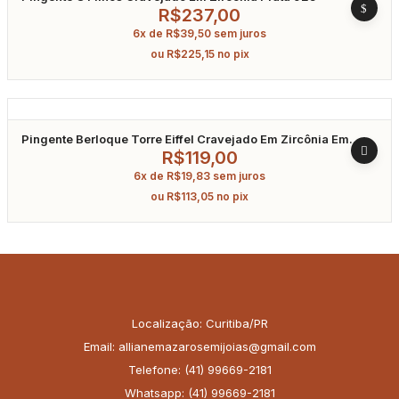
R$
237,00
6x de
R$
39,50
sem juros
ou
R$
225,15
no pix
Pingente Berloque Torre Eiffel Cravejado Em Zircônia Em
Prata 925
R$
119,00
6x de
R$
19,83
sem juros
ou
R$
113,05
no pix
Localização: Curitiba/PR
Email: allianemazarosemijoias@gmail.com
Telefone: (41) 99669-2181
Whatsapp: (41) 99669-2181