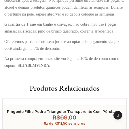
colocá-las após a secagem. Não aplique perfume diretamente nas peças. O
álcool e demais produtos químicos podem danificar as semijoias. Borrife
o perfume na pele, espere absorver e só depois coloque as semijoias.
Garantia de 1 ano
em banho e cravação, não cobre mau uso ( peças
amassadas, riscadas, pino de brinco quebrado, corrente arrebentada).
Oferecemos parcelamento sem juros e ao optar pelo pagamento via pix
você ainda ganha 5% de desconto.
Na primeira compra em nosso site você ganha 10% de desconto com o
cupom:
SEJABEMVINDA.
Produtos Relacionados
Pingente Filha Pedra Triangular Transparente Com Pérola
Banhado A Ouro
R$
69,00
6x de
R$
11,50
sem juros