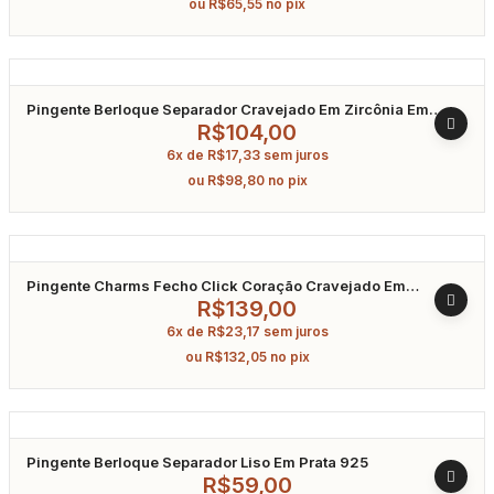
ou
R$
65,55
no pix
Pingente Berloque Separador Cravejado Em Zircônia Em
Prata 925
R$
104,00
6x de
R$
17,33
sem juros
ou
R$
98,80
no pix
Pingente Charms Fecho Click Coração Cravejado Em
Zircônia Banhado A Ródio
R$
139,00
6x de
R$
23,17
sem juros
ou
R$
132,05
no pix
Pingente Berloque Separador Liso Em Prata 925
R$
59,00