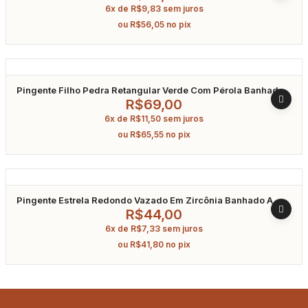
6x de
R$
9,83
sem juros
ou
R$
56,05
no pix
Pingente Filho Pedra Retangular Verde Com Pérola Banhado
A Ouro
R$
69,00
6x de
R$
11,50
sem juros
ou
R$
65,55
no pix
Pingente Estrela Redondo Vazado Em Zircônia Banhado A
Ouro
R$
44,00
6x de
R$
7,33
sem juros
ou
R$
41,80
no pix