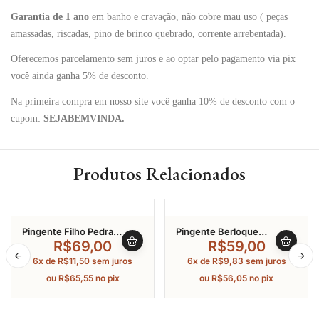
Garantia de 1 ano
em banho e cravação, não cobre mau uso ( peças
amassadas, riscadas, pino de brinco quebrado, corrente arrebentada).
Oferecemos parcelamento sem juros e ao optar pelo pagamento via pix
você ainda ganha 5% de desconto.
Na primeira compra em nosso site você ganha 10% de desconto com o
cupom:
SEJABEMVINDA.
Produtos Relacionados
Pingente Filho Pedra
Pingente Berloque
Retangular Azul Claro Com
Separador Liso Em Prata
R$
69,00
R$
59,00
Pérola Banhado A Ouro
925
6x de
R$
11,50
sem juros
6x de
R$
9,83
sem juros
ou
R$
65,55
no pix
ou
R$
56,05
no pix