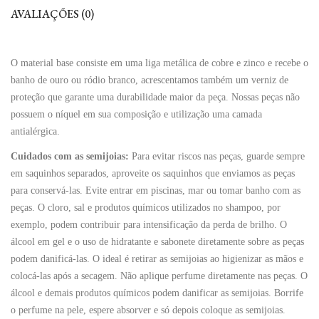
AVALIAÇÕES (0)
O material base consiste em uma liga metálica de cobre e zinco e recebe o
banho de ouro ou ródio branco, acrescentamos também um verniz de
proteção que garante uma durabilidade maior da peça. Nossas peças não
possuem o níquel em sua composição e utilização uma camada
antialérgica.
Cuidados com as semijoias:
Para evitar riscos nas peças, guarde sempre
em saquinhos separados, aproveite os saquinhos que enviamos as peças
para conservá-las. Evite entrar em piscinas, mar ou tomar banho com as
peças. O cloro, sal e produtos químicos utilizados no shampoo, por
exemplo, podem contribuir para intensificação da perda de brilho. O
álcool em gel e o uso de hidratante e sabonete diretamente sobre as peças
podem danificá-las. O ideal é retirar as semijoias ao higienizar as mãos e
colocá-las após a secagem. Não aplique perfume diretamente nas peças. O
álcool e demais produtos químicos podem danificar as semijoias. Borrife
o perfume na pele, espere absorver e só depois coloque as semijoias.