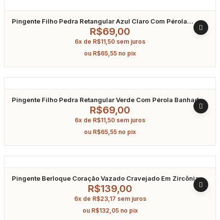
Pingente Filho Pedra Retangular Azul Claro Com Pérola
Banhado A Ouro
R$
69,00
6x de
R$
11,50
sem juros
ou
R$
65,55
no pix
Pingente Filho Pedra Retangular Verde Com Pérola Banhado
A Ouro
R$
69,00
6x de
R$
11,50
sem juros
ou
R$
65,55
no pix
Pingente Berloque Coração Vazado Cravejado Em Zircônia
Rosa Em Prata 925
R$
139,00
6x de
R$
23,17
sem juros
ou
R$
132,05
no pix