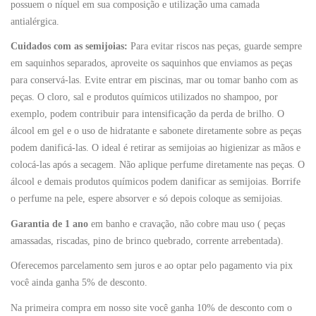
possuem o níquel em sua composição e utilização uma camada
antialérgica.
Cuidados com as semijoias:
Para evitar riscos nas peças, guarde sempre
em saquinhos separados, aproveite os saquinhos que enviamos as peças
para conservá-las. Evite entrar em piscinas, mar ou tomar banho com as
peças. O cloro, sal e produtos químicos utilizados no shampoo, por
exemplo, podem contribuir para intensificação da perda de brilho. O
álcool em gel e o uso de hidratante e sabonete diretamente sobre as peças
podem danificá-las. O ideal é retirar as semijoias ao higienizar as mãos e
colocá-las após a secagem. Não aplique perfume diretamente nas peças. O
álcool e demais produtos químicos podem danificar as semijoias. Borrife
o perfume na pele, espere absorver e só depois coloque as semijoias.
Garantia de 1 ano
em banho e cravação, não cobre mau uso ( peças
amassadas, riscadas, pino de brinco quebrado, corrente arrebentada).
Oferecemos parcelamento sem juros e ao optar pelo pagamento via pix
você ainda ganha 5% de desconto.
Na primeira compra em nosso site você ganha 10% de desconto com o