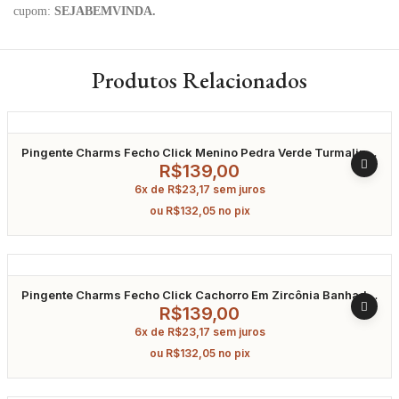
cupom:
SEJABEMVINDA.
Produtos Relacionados
Pingente Charms Fecho Click Menino Pedra Verde Turmalina
Em Zircônia Banhado A Ródio
R$
139,00
6x de
R$
23,17
sem juros
ou
R$
132,05
no pix
Pingente Charms Fecho Click Cachorro Em Zircônia Banhado
A Ródio
R$
139,00
6x de
R$
23,17
sem juros
ou
R$
132,05
no pix