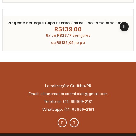
Pingente Berloque Copo Escrito Coffee Liso Esmaltado Em
Prata 925
R$
139,00
6x de
R$
23,17
sem juros
ou
R$
132,05
no pix
Localização: Curitiba/PR
Email: allianemazarosemijoias@gmail.com
Telefone: (41) 99669-2181
Whatsapp: (41) 99669-2181