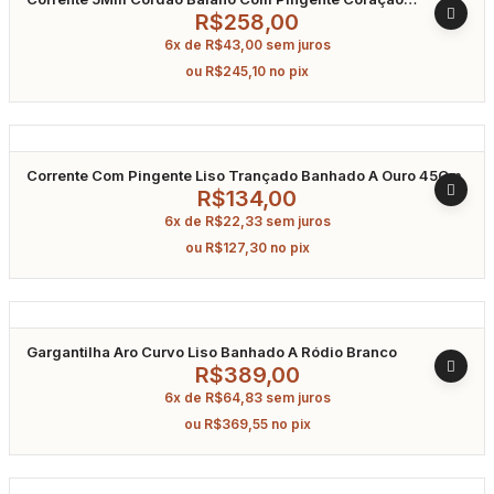
Cravejado Em Zircônia Banhado A Ouro 45Cm
R$
258,00
6x de
R$
43,00
sem juros
ou
R$
245,10
no pix
Corrente Com Pingente Liso Trançado Banhado A Ouro 45Cm
R$
134,00
6x de
R$
22,33
sem juros
ou
R$
127,30
no pix
Gargantilha Aro Curvo Liso Banhado A Ródio Branco
R$
389,00
6x de
R$
64,83
sem juros
ou
R$
369,55
no pix