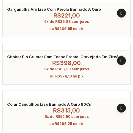
Gargantilha Aro Liso Com Pérola Banhado A Ouro
R$
221,00
6x de
R$
36,83
sem juros
ou
R$
209,95
no pix
Choker Elo Grumet Com Fecho Frontal Cravejado Em Zircônia
Banhado A Ouro 40Cm
R$
398,00
6x de
R$
66,33
sem juros
ou
R$
378,10
no pix
Colar Canutilhos Liso Banhado A Ouro 80Cm
R$
315,00
6x de
R$
52,50
sem juros
ou
R$
299,25
no pix