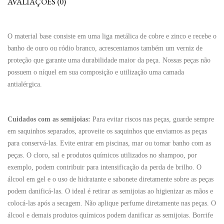
AVALIAÇÕES (0)
O material base consiste em uma liga metálica de cobre e zinco e recebe o
banho de ouro ou ródio branco, acrescentamos também um verniz de
proteção que garante uma durabilidade maior da peça. Nossas peças não
possuem o níquel em sua composição e utilização uma camada
antialérgica.
Cuidados com as semijoias:
Para evitar riscos nas peças, guarde sempre
em saquinhos separados, aproveite os saquinhos que enviamos as peças
para conservá-las. Evite entrar em piscinas, mar ou tomar banho com as
peças. O cloro, sal e produtos químicos utilizados no shampoo, por
exemplo, podem contribuir para intensificação da perda de brilho. O
álcool em gel e o uso de hidratante e sabonete diretamente sobre as peças
podem danificá-las. O ideal é retirar as semijoias ao higienizar as mãos e
colocá-las após a secagem. Não aplique perfume diretamente nas peças. O
álcool e demais produtos químicos podem danificar as semijoias. Borrife