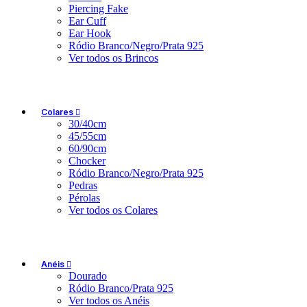
Piercing Fake
Ear Cuff
Ear Hook
Ródio Branco/Negro/Prata 925
Ver todos os Brincos
Colares
30/40cm
45/55cm
60/90cm
Chocker
Ródio Branco/Negro/Prata 925
Pedras
Pérolas
Ver todos os Colares
Anéis
Dourado
Ródio Branco/Prata 925
Ver todos os Anéis