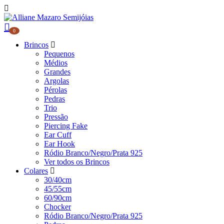
0
Brincos
Pequenos
Médios
Grandes
Argolas
Pérolas
Pedras
Trio
Pressão
Piercing Fake
Ear Cuff
Ear Hook
Ródio Branco/Negro/Prata 925
Ver todos os Brincos
Colares
30/40cm
45/55cm
60/90cm
Chocker
Ródio Branco/Negro/Prata 925