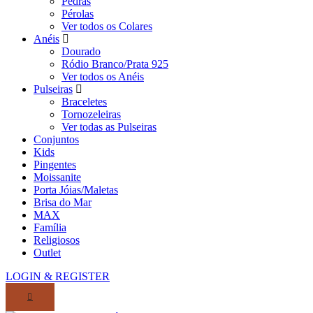
Pedras
Pérolas
Ver todos os Colares
Anéis
Dourado
Ródio Branco/Prata 925
Ver todos os Anéis
Pulseiras
Braceletes
Tornozeleiras
Ver todas as Pulseiras
Conjuntos
Kids
Pingentes
Moissanite
Porta Jóias/Maletas
Brisa do Mar
MAX
Família
Religiosos
Outlet
LOGIN & REGISTER