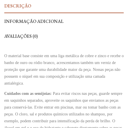
DESCRIÇÃO
INFORMAÇÃO ADICIONAL
AVALIAÇÕES (0)
O material base consiste em uma liga metálica de cobre e zinco e recebe o
banho de ouro ou ródio branco, acrescentamos também um verniz de
proteção que garante uma durabilidade maior da peça. Nossas peças não
possuem o níquel em sua composição e utilização uma camada
antialérgica.
Cuidados com as semijoias:
Para evitar riscos nas peças, guarde sempre
em saquinhos separados, aproveite os saquinhos que enviamos as peças
para conservá-las. Evite entrar em piscinas, mar ou tomar banho com as
peças. O cloro, sal e produtos químicos utilizados no shampoo, por
exemplo, podem contribuir para intensificação da perda de brilho. O
álcool em gel e o uso de hidratante e sabonete diretamente sobre as peças