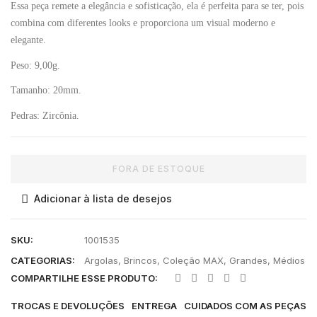
Essa peça remete a elegância e sofisticação, ela é perfeita para se ter, pois
combina com diferentes looks e proporciona um visual moderno e
elegante.
Peso: 9
,00g.
Tamanho: 20mm.
Pedras:
Zircônia.
FORA DE ESTOQUE
Adicionar à lista de desejos
SKU:
1001535
CATEGORIAS:
Argolas
,
Brincos
,
Coleção MAX
,
Grandes
,
Médios
COMPARTILHE ESSE PRODUTO:
TROCAS E DEVOLUÇÕES
ENTREGA
CUIDADOS COM AS PEÇAS