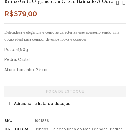
Brinco Gota Orgânico Em Cristal Banhado A Ouro
R$
379,00
Delicadeza e elegância é como se caracteriza esse acessório sendo uma
opção ideal para compor diversos looks e ocasiões.
Peso: 6,90g.
Pedra: Cristal.
Altura Tamanho: 2,5cm.
FORA DE ESTOQUE
Adicionar à lista de desejos
SKU:
1001888
CATEGORIAS:
Brincos
,
Coleção Brisa do Mar
,
Grandes
,
Pedras