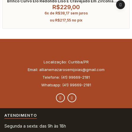
Brinco Curvo Elo Redondo Liso E Cravejado Em Zircônia
Banhado A Ouro
R$
229,00
6x de
R$
38,17
sem juros
ou
R$
217,55
no pix
Localização: Curitiba/PR
Email: allianemazarosemijoias@gmail.com
Telefone: (41) 99669-2181
Whatsapp: (41) 99669-2181
ATENDIMENTO
Segunda a sexta: das 9h às 18h